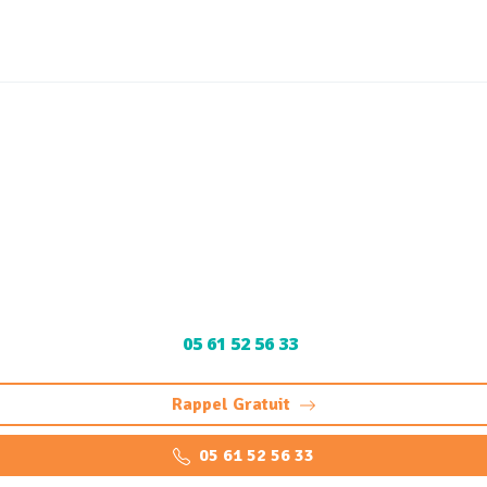
age de canalisation Ram
(31520)
à Ramonville-Saint-Agne : solutions rapides 24/7 par hydro
05 61 52 56 33
.
Rappel Gratuit
05 61 52 56 33