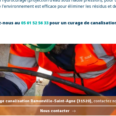
l'hydrocurage (projection d'eau sous haute pression), pour 
'environnement est efficace pour éliminer les résidus et dé
ez-nous au
05 61 52 56 33
pour un curage de canalisatio
ge canalisation Ramonville-Saint-Agne (31520),
contactez no
Nous contacter