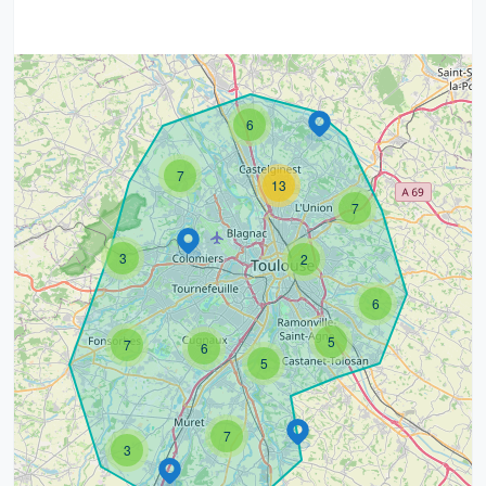
6
7
13
7
3
2
6
5
7
6
5
7
3