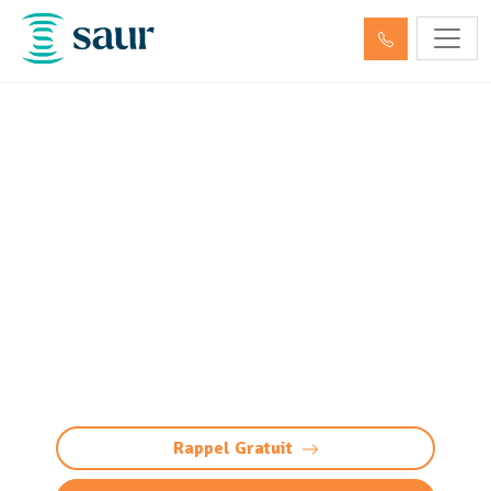
Entretien aire, portique et
station de lavage
Bruguières (31150)
Entretien complet des stations de lavage à
Bruguières : nettoyage haute pression,
vidange des bacs à graisse, maintenance
préventive. Performance & conformité
garanties
Rappel Gratuit