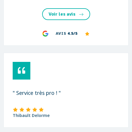
Voir les avis
AVIS
4.5/5
" Service très pro ! "
Thibault Delorme