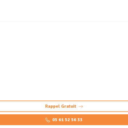
tique et station de lava
(31860)
rthe-sur-Lèze : nettoyage haute pression, vidange des bacs 
conformité garanties
Rappel Gratuit
05 61 52 56 33