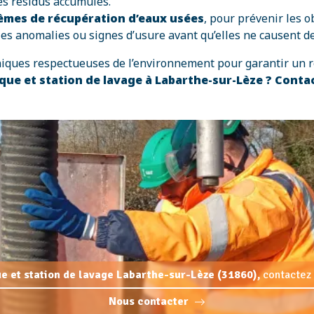
les résidus accumulés.
tèmes de récupération d’eaux usées
, pour prévenir les o
t les anomalies ou signes d’usure avant qu’elles ne causent 
iques respectueuses de l’environnement pour garantir un r
tique et station de lavage à Labarthe-sur-Lèze ? Cont
que et station de lavage Labarthe-sur-Lèze (31860),
contactez 
Nous contacter