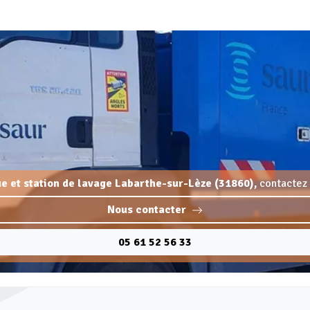
que et station de lavage Labarthe-sur-Lèze (31860),
contactez 
Nous contacter
05 61 52 56 33