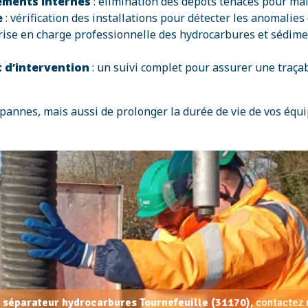
léments internes
: élimination des dépôts tenaces pour mai
e
: vérification des installations pour détecter les anomalies 
rise en charge professionnelle des hydrocarbures et sédi
t d’intervention
: un suivi complet pour assurer une traçab
pannes, mais aussi de prolonger la durée de vie de vos équi
, séparateur hydrocarbures Tournefeuille (31170),
contactez 