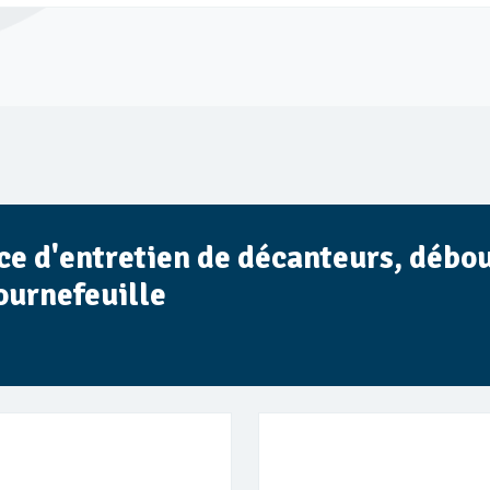
vice d'entretien de décanteurs, débo
ournefeuille