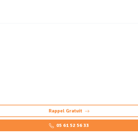
eur, débourbeur, déshuil
ocarbures Tournefeuille 
arbures à Tournefeuille : pompage, nettoyage, maintenance 
Rappel Gratuit
05 61 52 56 33