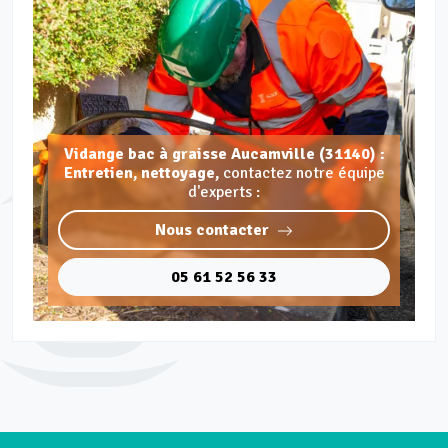
Vidange bac à graisse Aucamville (31140) :
Entretien, nettoyage,
contactez notre équipe
d'experts :
Nous contacter
05 61 52 56 33