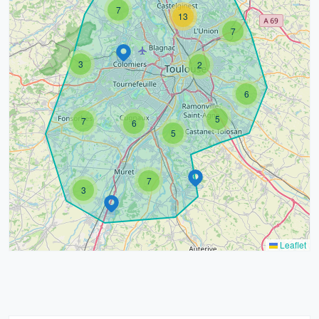
7
13
7
3
2
6
5
7
6
5
7
3
Leaflet