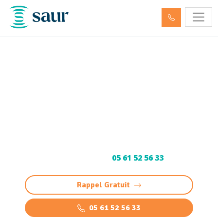
Entretien et vidange bac à
graisse Aucamville (31140)
Service d'entretien et vidange bac à graisse à
Aucamville pour particuliers, cuisines
professionnelles et installations industrielles.
Devis gratuit au
05 61 52 56 33
.
Rappel Gratuit
05 61 52 56 33