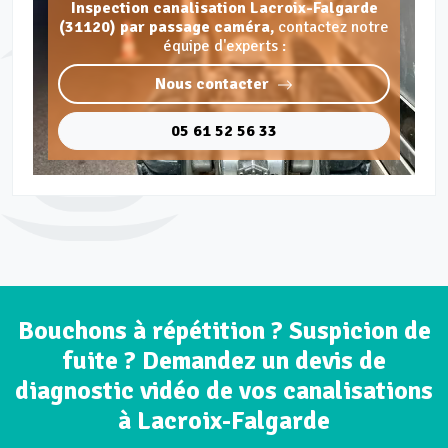
Inspection canalisation Lacroix-Falgarde
(31120) par passage caméra,
contactez notre
équipe d'experts :
Nous contacter
05 61 52 56 33
Bouchons à répétition ? Suspicion de
fuite ? Demandez un devis de
diagnostic vidéo de vos canalisations
à Lacroix-Falgarde