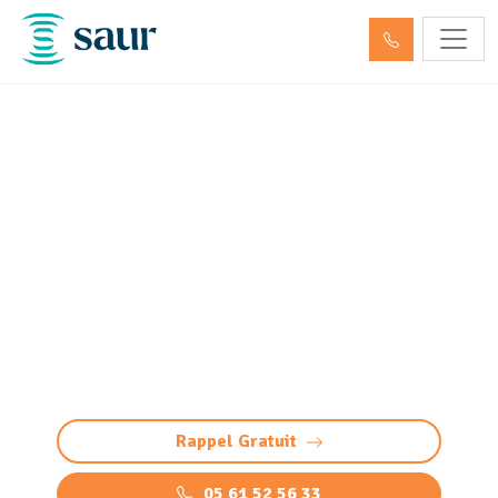
Inspection canalisation par
passage caméra Lacroix-
Falgarde (31120)
Inspection et diagnostic vidéo des
canalisations à Lacroix-Falgarde par passage
caméra. Contrôle de l'état (détection fissures,
obstructions, défauts et autres anomalies)
Rappel Gratuit
05 61 52 56 33