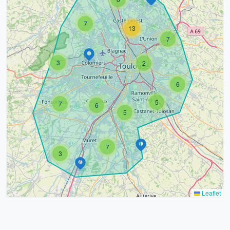
7
13
7
3
2
6
5
7
6
5
7
3
Leaflet