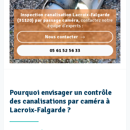
Inspection canalisation Lacroix-Falgarde
(31120) par passage caméra,
contactez notre
équipe d'experts :
Nous contacter
05 61 52 56 33
Pourquoi envisager un contrôle
des canalisations par caméra à
Lacroix-Falgarde ?