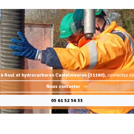
 à fioul et hydrocarbures Castelmaurou (31180),
contactez no
Nous contacter
05 61 52 56 33