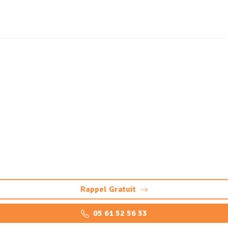
neutralisation de cuve à 
Castelmaurou (31180)
elmaurou. Saur Assainissement Toulouse : sécurité, respect
mesure.
Rappel Gratuit
05 61 52 56 33