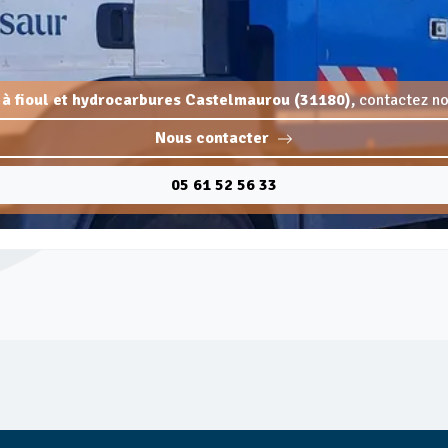
 à fioul et hydrocarbures Castelmaurou (31180),
contactez no
Nous contacter
05 61 52 56 33