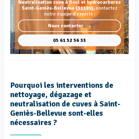
Neutralisation cuve à fioul et hydrocarbures
Saint-Geniès-Bellevue (31180),
contactez
notre équipe d'experts :
Nous contacter
05 61 52 56 33
Pourquoi les interventions de
nettoyage, dégazage et
neutralisation de cuves à Saint-
Geniès-Bellevue sont-elles
nécessaires ?