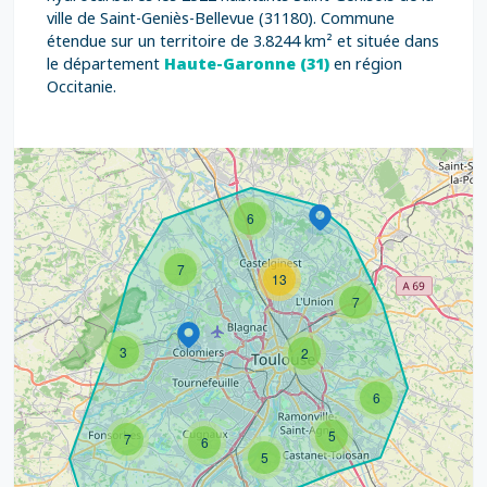
ville de Saint-Geniès-Bellevue (31180). Commune
étendue sur un territoire de 3.8244 km² et située dans
le département
Haute-Garonne (31)
en région
Occitanie.
6
7
13
7
3
2
6
5
7
6
5