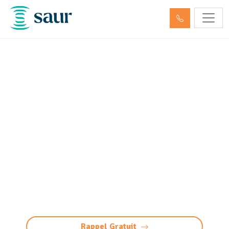
Nettoyage, dégazage,
neutralisation de cuve à
fioul et hydrocarbures
Saint-Geniès-Bellevue
(31180)
Nettoyage, dégazage et neutralisation cuves à
Saint-Geniès-Bellevue. Saur Assainissement
Toulouse : sécurité, respect des normes,
gestion écoresponsable et services sur
mesure.
Rappel Gratuit