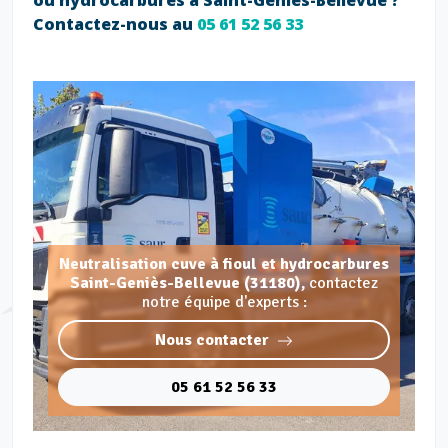
ou hydrocarbures à Saint-Geniès-Bellevue ?
Contactez-nous au
05 61 52 56 33
Neutralisation cuve à fioul et hydrocarbures
Saint-Geniès-Bellevue (31180),
contactez
notre équipe d'experts :
Nous contacter
05 61 52 56 33