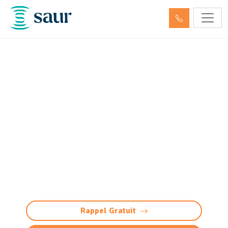
Nettoyage, dégazage,
neutralisation de cuve à
fioul et hydrocarbures
Beaupuy (31850)
Nettoyage, dégazage et neutralisation cuves à
Beaupuy. Saur Assainissement Toulouse :
sécurité, respect des normes, gestion
écoresponsable et services sur mesure.
Rappel Gratuit