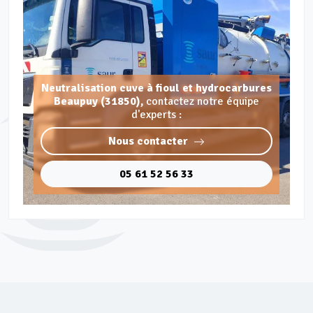
Neutralisation cuve à fioul et hydrocarbures
Beaupuy (31850),
contactez notre équipe
d'experts :
Nous contacter
05 61 52 56 33