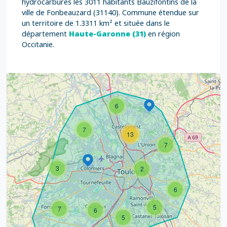
hydrocarbures les 3011 habitants Bauzifontins de la
ville de Fonbeauzard (31140). Commune étendue sur
un territoire de 1.3311 km² et située dans le
département
Haute-Garonne (31)
en région
Occitanie.
6
7
13
7
3
2
6
5
7
6
5