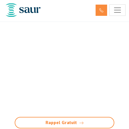
Nettoyage / Pompage des
déchets dangereux et
hydrocarbures
Fonbeauzard (31140)
Entreprise spécialisée de nettoyage et
pompage des déchets dangereux à
Fonbeauzard, séparateurs d'hydrocarbures,
débourbeurs, déshuileurs, et autres
installations.
Rappel Gratuit