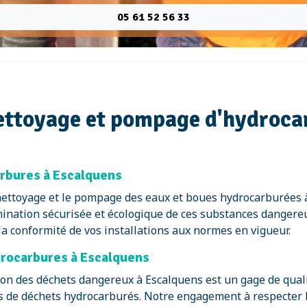
05 61 52 56 33
nettoyage et pompage d'hydroca
rbures à Escalquens
nettoyage et le pompage des eaux et boues hydrocarburées à
mination sécurisée et écologique de ces substances dangereu
a conformité de vos installations aux normes en vigueur.
ydrocarbures à Escalquens
on des déchets dangereux à Escalquens est un gage de qualit
s de déchets hydrocarburés. Notre engagement à respecter