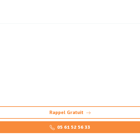
des déchets dangereux e
(31840)
s déchets dangereux à Seilh, séparateurs d'hydrocarbures, 
Rappel Gratuit
05 61 52 56 33