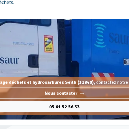
échets.
age déchets et hydrocarbures Seilh (31840),
contactez notre 
Nous contacter
05 61 52 56 33