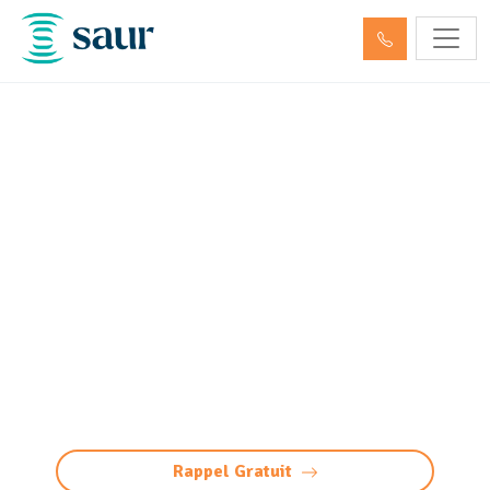
Entretien décanteur,
débourbeur, déshuileur et
séparateur
d’hydrocarbures Roquettes
(31120)
Entretien des décanteurs et séparateurs
d’hydrocarbures à Roquettes : pompage,
nettoyage, maintenance et gestion des
déchets. Préservez vos équipements
Rappel Gratuit