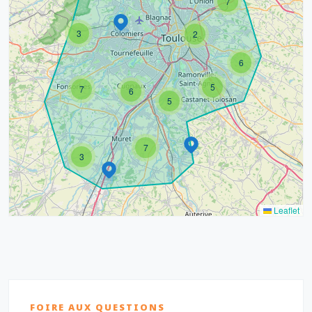
7
3
2
6
5
7
6
5
7
3
Leaflet
FOIRE AUX QUESTIONS