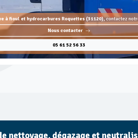
ve à fioul et hydrocarbures Roquettes (31120),
contactez notr
Nous contacter
05 61 52 56 33
de nettoyage, dégazage et neutrali