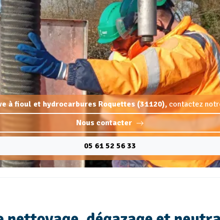
ve à fioul et hydrocarbures Roquettes (31120),
contactez notr
Nous contacter
05 61 52 56 33
e nettoyage, dégazage et neutra