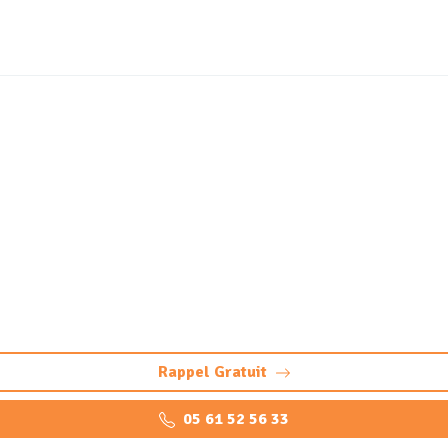
neutralisation de cuve à 
Roquettes (31120)
quettes. Saur Assainissement Toulouse : sécurité, respect d
mesure.
Rappel Gratuit
05 61 52 56 33